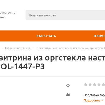
ачество по
не!
КАК КУПИТЬ
О КОМ
-
Горки из оргстекла
-
Горка витрина из оргстекла настольная, три яруса,
витрина из оргстекла нас
 OL-1447-P3
Подставка-гор
Подробнее