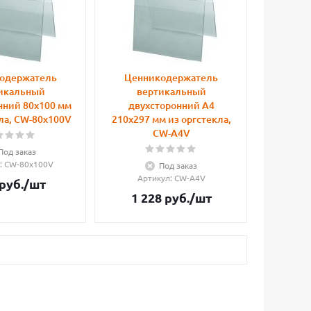
одержатель
Ценникодержатель
икальный
вертикальный
нний 80х100 мм
двухсторонний А4
ла, CW-80x100V
210x297 мм из оргстекла,
CW-A4V
Под заказ
: CW-80x100V
Под заказ
Артикул
: CW-A4V
руб.
/шт
1 228
руб.
/шт