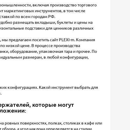
промышленности, включая производство торгового
т маркетинговых инструментов, в том числе
оставкой по всем городам РФ.
удобно размещать вкладыши, буклеты и цены на
ризонтальные подставки для ценников различных
ей, мы предлагаем посетить сайт PLEXI-m. Компания
по низкой цене. В процессе производства
ки, оборудование, упаковочная тара и прочее. По
видуальным размерам, в любой конфигурации,
ких конфигурациях. Какой инструмент выбрать для
.
ержателей, которые могут
оложении:
а ровных поверхностях, полках, столиках в кафе или
 обзора, а угол наклона определяется на стадии