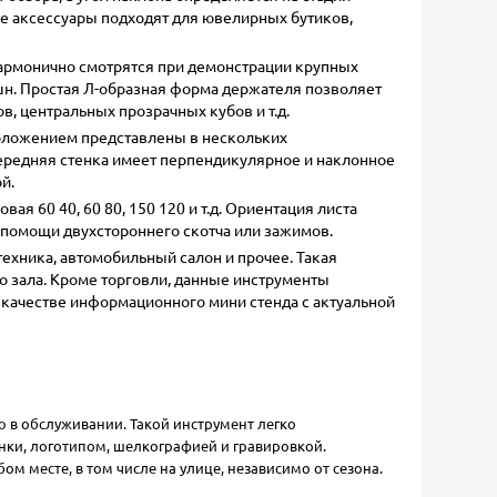
ие аксессуары подходят для ювелирных бутиков,
гармонично смотрятся при демонстрации крупных
епшн. Простая Л-образная форма держателя позволяет
в, центральных прозрачных кубов и т.д.
положением представлены в нескольких
 Передняя стенка имеет перпендикулярное и наклонное
й.
я 60 40, 60 80, 150 120 и т.д. Ориентация листа
 помощи двухстороннего скотча или зажимов.
ехника, автомобильный салон и прочее. Такая
о зала. Кроме торговли, данные инструменты
в качестве информационного мини стенда с актуальной
 в обслуживании. Такой инструмент легко
енки, логотипом, шелкографией и гравировкой.
м месте, в том числе на улице, независимо от сезона.