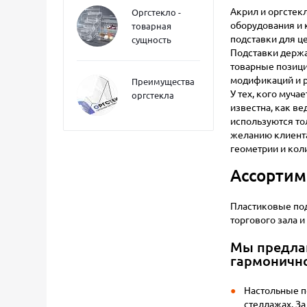
Акрил и оргстек
Оргстекло -
оборудования и 
товарная
подставки для ц
сущность
Подставки держа
товарные позици
модификаций и р
Преимущества
У тех, кого муча
оргстекла
известна, как в
используются то
желанию клиента
геометрии и кол
Ассортим
Пластиковые под
торгового зала и
Мы предлаг
гармонично
Настольные п
стеллажах. За