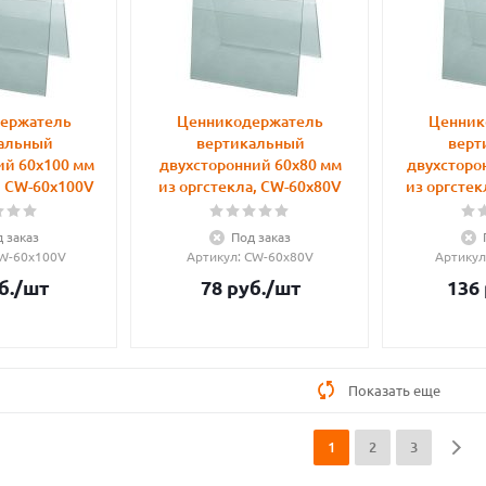
ержатель
Ценникодержатель
Ценник
альный
вертикальный
верт
ий 60х100 мм
двухсторонний 60х80 мм
двухсторо
, CW-60x100V
из оргстекла, CW-60x80V
из оргстек
 заказ
Под заказ
CW-60x100V
Артикул
: CW-60x80V
Артикул
б.
/шт
78
руб.
/шт
136
Показать еще
1
2
3