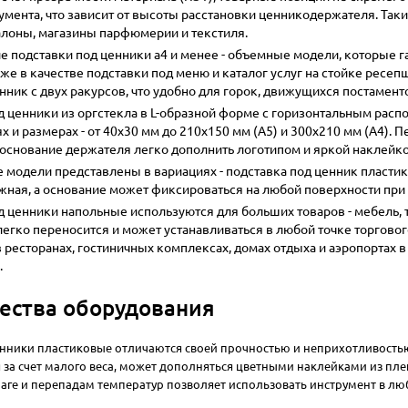
умента, что зависит от высоты расстановки ценникодержателя. Так
лоны, магазины парфюмерии и текстиля.
е подставки под ценники а4 и менее - объемные модели, которые 
кже в качестве подставки под меню и каталог услуг на стойке рес
ник с двух ракурсов, что удобно для горок, движущихся постаменто
д ценники из оргстекла в L-образной форме с горизонтальным рас
 и размерах - от 40x30 мм до 210x150 мм (А5) и 300x210 мм (А4).
 основание держателя легко дополнить логотипом и яркой наклейко
модели представлены в вариациях - подставка под ценник пластикова
ижная, а основание может фиксироваться на любой поверхности при
д ценники напольные используются для больших товаров - мебель, т
легко переносится и может устанавливаться в любой точке торговог
 ресторанах, гостиничных комплексах, домах отдыха и аэропортах 
.
ства оборудования
нники пластиковые отличаются своей прочностью и неприхотливостью
 за счет малого веса, может дополняться цветными наклейками из пл
лаге и перепадам температур позволяет использовать инструмент в любо