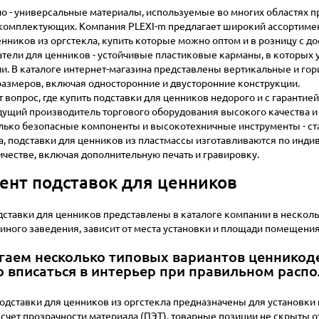
ло - универсальные материалы, используемые во многих областях 
комплектующих. Компания PLEXI-m предлагает широкий ассортимен
енников из оргстекла, купить которые можно оптом и в розницу с д
тели для ценников - устойчивые пластиковые карманы, в которых 
и. В каталоге интернет-магазина представлены вертикальные и го
азмеров, включая односторонние и двусторонние конструкции.
ет вопрос, где купить подставки для ценников недорого и с гаранти
едущий производитель торгового оборудования высокого качества и 
лько безопасные компоненты и высокотехничные инструменты - стан
, подставки для ценников из пластмассы изготавливаются по инди
ичестве, включая дополнительную печать и гравировку.
ент подставок для ценников
ставки для ценников представлены в каталоге компании в несколь
 иного заведения, зависит от места установки и площади помещения
аем несколько типовых вариантов ценникод
 вписаться в интерьер при правильном расп
одставки для ценников из оргстекла предназначены для установки н
 счет прозрачности материала (ПЭТ), товарные позиции не скрыты от