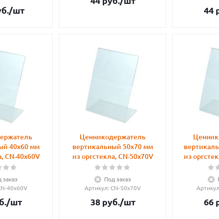
44
руб.
/шт
б.
/шт
44
р
ержатель
Ценникодержатель
Ценник
ый 40х60 мм
вертикальный 50х70 мм
вертикаль
а, CN-40x60V
из оргстекла, CN-50x70V
из оргстек
 заказ
Под заказ
 CN-40x60V
Артикул
: CN-50x70V
Артику
б.
/шт
38
руб.
/шт
66
р