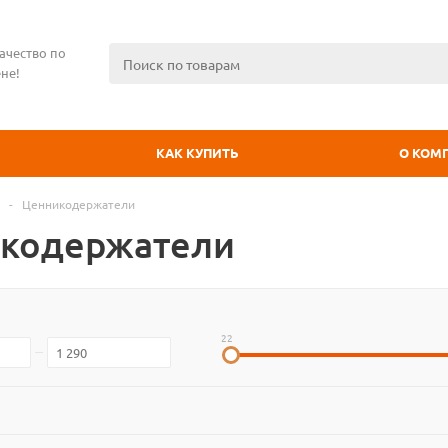
ачество по
не!
КАК КУПИТЬ
О КОМ
-
Ценникодержатели
кодержатели
22