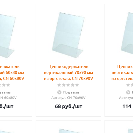
ержатель
Ценникодержатель
Ценник
ый 60х80 мм
вертикальный 70х90 мм
вертикаль
а, CN-60x80V
из оргстекла, CN-70x90V
из оргстек
 заказ
Под заказ
 CN-60x80V
Артикул
: CN-70x90V
Артикул
б.
/шт
68
руб.
/шт
114