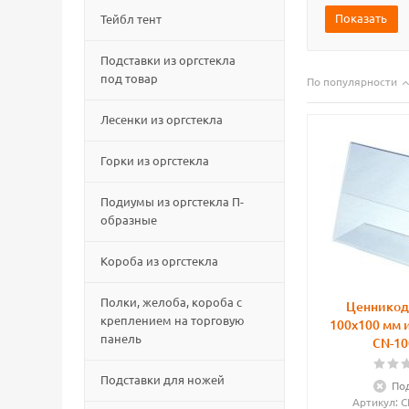
Показать
Тейбл тент
Подставки из оргстекла
под товар
По популярности
Лесенки из оргстекла
Горки из оргстекла
Подиумы из оргстекла П-
образные
Короба из оргстекла
Полки, желоба, короба с
Ценникод
креплением на торговую
100х100 мм и
панель
CN-10
Подставки для ножей
Под
Артикул
: 