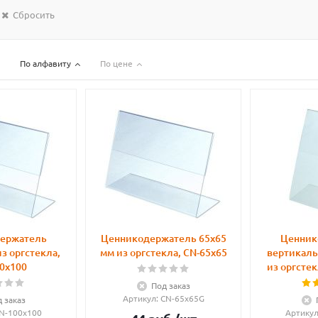
Сбросить
По алфавиту
По цене
ержатель
Ценникодержатель 65х65
Ценник
з оргстекла,
мм из оргстекла, CN-65x65
вертикаль
0x100
из оргстек
Под заказ
Артикул
: CN-65x65G
 заказ
CN-100x100
Артику