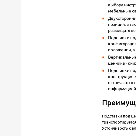
выбора инстр
мебельные са
Двухсторонни
позиций, а та
размещать цен
Подставки по
конфигурациях
положении, а
Вертикальные 
ценника - кн
Подставки по
конструкция 
встречаются в
информацией
Преимуще
Подставки под це
транспортируется
Устойчивость к в