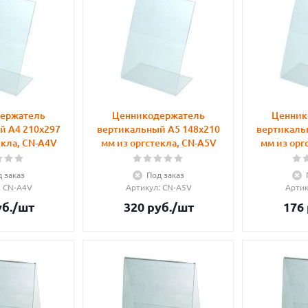
ержатель
Ценникодержатель
Ценник
й А4 210x297
вертикальный А5 148x210
вертикаль
екла, CN-A4V
мм из оргстекла, CN-A5V
мм из орг
 заказ
Под заказ
: CN-A4V
Артикул
: CN-A5V
Арти
б.
/шт
320
руб.
/шт
176