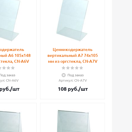
одержатель
Ценникодержатель
ный А6 105x148
вертикальный А7 74x105
стекла, CN-A6V
мм из оргстекла, CN-A7V
Под заказ
Под заказ
кул
: CN-A6V
Артикул
: CN-A7V
руб.
/шт
108
руб.
/шт