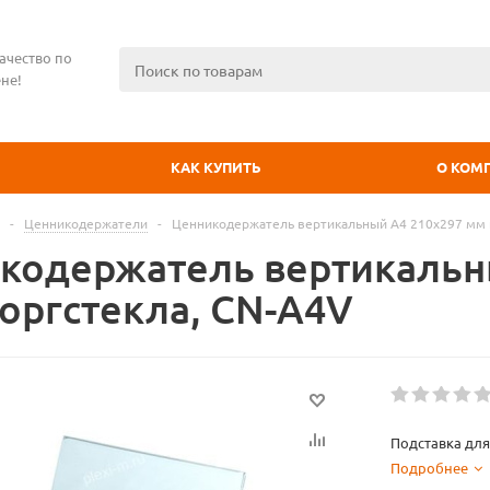
ачество по
не!
КАК КУПИТЬ
О КОМ
-
Ценникодержатели
-
Ценникодержатель вертикальный А4 210x297 мм и
кодержатель вертикальн
 оргстекла, CN-A4V
Подставка для
Подробнее