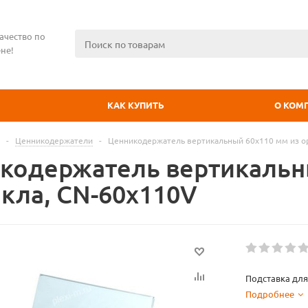
ачество по
не!
КАК КУПИТЬ
О КОМ
-
Ценникодержатели
-
Ценникодержатель вертикальный 60х110 мм из ор
кодержатель вертикальн
екла, CN-60x110V
Подставка для
Подробнее