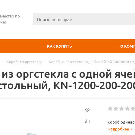
ачество по
не!
КАК КУПИТЬ
О КОМ
-
Короба из оргстекла
-
Короб из оргстекла с одной ячейкой 20х20х20 см
 из оргстекла с одной яч
стольный, KN-1200-200-20
Короб одина
Подробнее