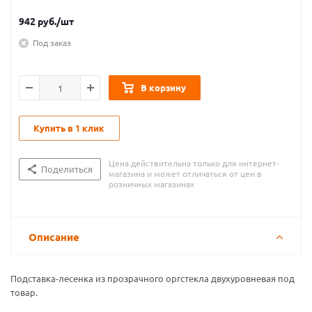
942
руб.
/шт
Под заказ
В корзину
Купить в 1 клик
Цена действительна только для интернет-
Поделиться
магазина и может отличаться от цен в
розничных магазинах
Описание
Подставка-лесенка из прозрачного оргстекла двухуровневая под
товар.