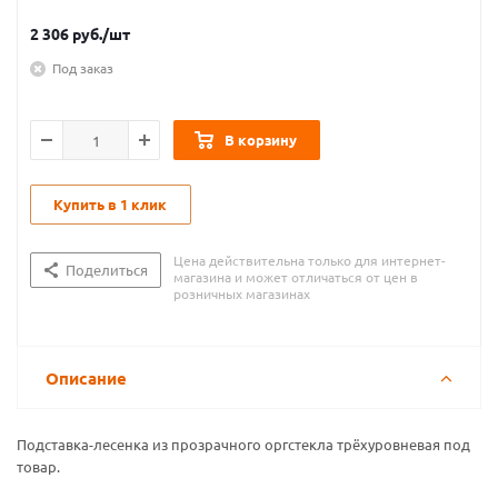
2 306
руб.
/шт
Под заказ
В корзину
Купить в 1 клик
Цена действительна только для интернет-
Поделиться
магазина и может отличаться от цен в
розничных магазинах
Описание
Подставка-лесенка из прозрачного оргстекла трёхуровневая под
товар.