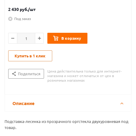
2 430
руб.
/шт
Под заказ
В корзину
Купить в 1 клик
Цена действительна только для интернет-
Поделиться
магазина и может отличаться от цен в
розничных магазинах
Описание
Подставка-лесенка из прозрачного оргстекла двухуровневая под
товар.