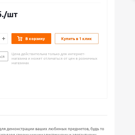
.
/шт
В корзину
Купить в 1 клик
Цена действительна только для интернет-
ься
магазина и может отличаться от цен в розничных
магазинах
 для демонстрации ваших любимых предметов, будь то
лагодаря своему минималистичному и элегантному