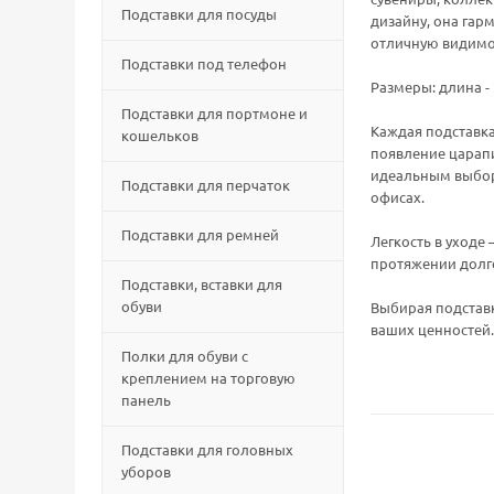
Подставки для посуды
дизайну, она гар
отличную видимос
Подставки под телефон
Размеры: длина - 2
Подставки для портмоне и
Каждая подставка
кошельков
появление царапи
идеальным выборо
Подставки для перчаток
офисах.
Подставки для ремней
Легкость в уходе
протяжении долг
Подставки, вставки для
обуви
Выбирая подставк
ваших ценностей.
Полки для обуви с
креплением на торговую
панель
Подставки для головных
уборов