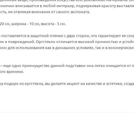
монично вписывается в любой интерьер, подчеркивая красоту выстав
ть, не отвлекая внимание от самого экспоната.
0 см, ширина - 10 см, высота - 5 см.
 поставляется в защитной пленке с двух сторон, что гарантирует ее с
н и повреждений. Оргстекло отличается высокой прочностью и устойч
м для использования как в домашних условиях, так и в коммерчески
 — еще одно преимущество данной подставки: она легко очищается от 
ого времени.
у-подиум из оргстекла, вы делаете акцент на качестве и эстетике, со