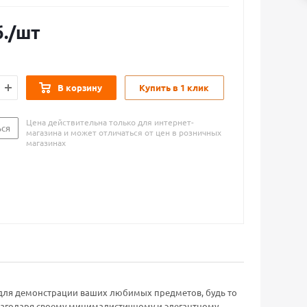
.
/шт
В корзину
Купить в 1 клик
Цена действительна только для интернет-
ься
магазина и может отличаться от цен в розничных
магазинах
 для демонстрации ваших любимых предметов, будь то
лагодаря своему минималистичному и элегантному