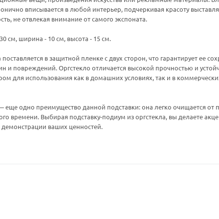
монично вписывается в любой интерьер, подчеркивая красоту выстав
ть, не отвлекая внимание от самого экспоната.
0 см, ширина - 10 см, высота - 15 см.
 поставляется в защитной пленке с двух сторон, что гарантирует ее с
н и повреждений. Оргстекло отличается высокой прочностью и устойч
м для использования как в домашних условиях, так и в коммерчески
 — еще одно преимущество данной подставки: она легко очищается от 
го времени. Выбирая подставку-подиум из оргстекла, вы делаете акцен
 демонстрации ваших ценностей.