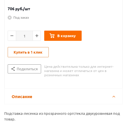
706
руб.
/шт
Под заказ
В корзину
Купить в 1 клик
Цена действительна только для интернет-
Поделиться
магазина и может отличаться от цен в
розничных магазинах
Описание
Подставка-лесенка из прозрачного оргстекла двухуровневая под
товар.