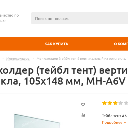
ачество по
не!
КАК КУПИТЬ
О КОМ
-
Менюхолдеры
-
Менюхолдер (тейбл тент) вертикальный из оргстекла,
олдер (тейбл тент) верт
екла, 105х148 мм, MH-A6V
Тейбл тент А6
Подробнее