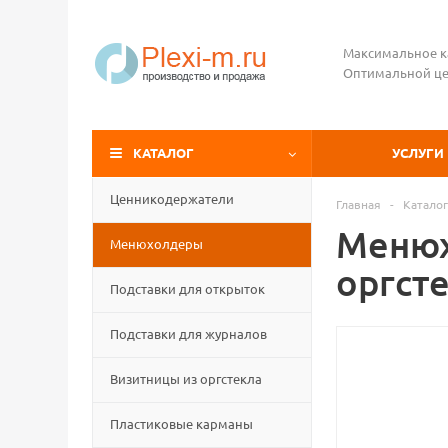
Максимальное к
Оптимальной це
КАТАЛОГ
УСЛУГИ
Ценникодержатели
Главная
-
Каталог
Менюх
Менюхолдеры
оргст
Подставки для открыток
Подставки для журналов
Визитницы из оргстекла
Пластиковые карманы