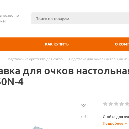
ачество по
не!
КАК КУПИТЬ
О КОМ
-
Подставки из оргстекла для очков
-
Подставка для очков настольная из 
вка для очков настольная
50N-4
Стойка для оч
Подробнее