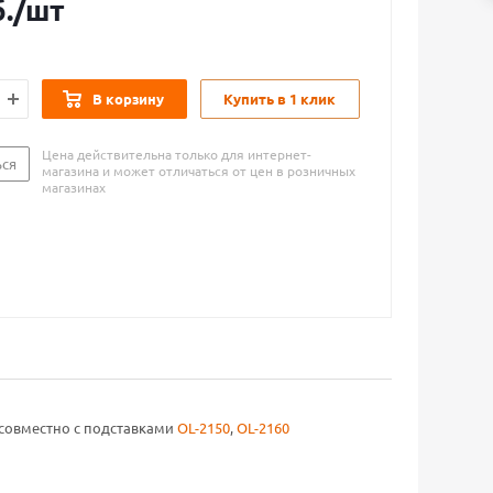
.
/шт
В корзину
Купить в 1 клик
Цена действительна только для интернет-
ься
магазина и может отличаться от цен в розничных
магазинах
 совместно с подставками
OL-2150
,
OL-2160