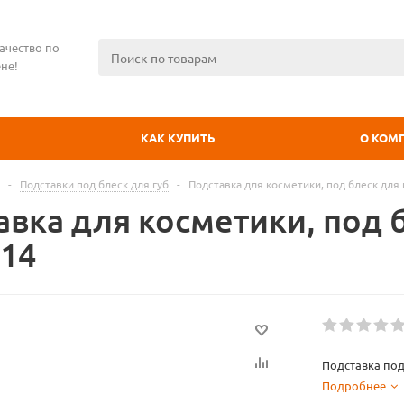
ачество по
не!
КАК КУПИТЬ
О КОМ
-
Подставки под блеск для губ
-
Подставка для косметики, под блеск для 
вка для косметики, под б
d14
Подставка под
Подробнее