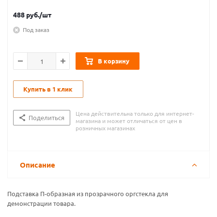
488
руб.
/шт
Под заказ
В корзину
Купить в 1 клик
Цена действительна только для интернет-
Поделиться
магазина и может отличаться от цен в
розничных магазинах
Описание
Подставка П-образная из прозрачного оргстекла для
демонстрации товара.