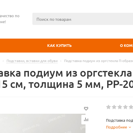
ачество по
не!
КАК КУПИТЬ
О КО
-
Подставки, вставки для обуви
-
Подставка подиум из оргстекла П-образ
авка подиум из оргстекла
5 см, толщина 5 мм, PP-2
Подставка под
Подробнее