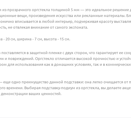
м из прозрачного оргстекла толщиной 5 мм — это идеальное решение
кционные вещи, произведения искусства или рекламные материалы. Б
монично вписывается в любой интерьер, подчеркивая красоту выстав
ть, не отвлекая внимание от самого экспоната.
 - 20 см, ширина - 7 см, высота - 15 см.
 поставляется в защитной пленке с двух сторон, что гарантирует ее с
н и повреждений. Оргстекло отличается высокой прочностью и устойч
м для использования как в домашних условиях, так и в коммерчески
 — еще одно преимущество данной подставки: она легко очищается от 
го времени. Выбирая подставку-подиум из оргстекла, вы делаете акцен
 демонстрации ваших ценностей.