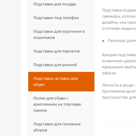
Подставки для посуды
Подставка-подиу
сувениры, колле
Подставки под телефон
дизайну, она гар
отличную видимос
Подставки для портмоне и
кошельков
Размеры: длина
Подставки для перчаток
Каждая подставка
появление царапи
Подставки для ремней
идеальным выборо
офисах.
Подставки, вставки для
обуви
Легкость в уходе
протяжении долго
пространство для
Полки для обуви с
креплением на торговую
панель
Подставки для головных
уборов