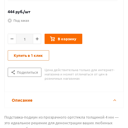
444
руб.
/шт
Под заказ
В корзину
Купить в 1 клик
Цена действительна только для интернет-
Поделиться
магазина и может отличаться от цен в
розничных магазинах
Описание
Подставка-подиум из прозрачного оргстекла толщиной 4 мм —
это идеальное решение для демонстрации ваших любимых