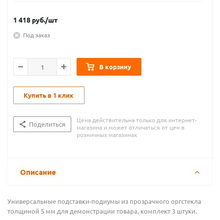
1 418
руб.
/шт
Под заказ
В корзину
Купить в 1 клик
Цена действительна только для интернет-
Поделиться
магазина и может отличаться от цен в
розничных магазинах
Описание
Универсальные подставки-подиумы из прозрачного оргстекла
толщиной 5 мм для демонстрации товара, комплект 3 штуки.