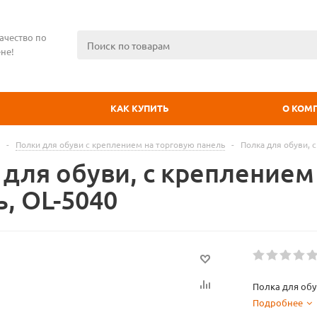
ачество по
не!
КАК КУПИТЬ
О КОМ
-
Полки для обуви с креплением на торговую панель
-
Полка для обуви, 
 для обуви, с креплением
, OL-5040
Полка для обу
Подробнее