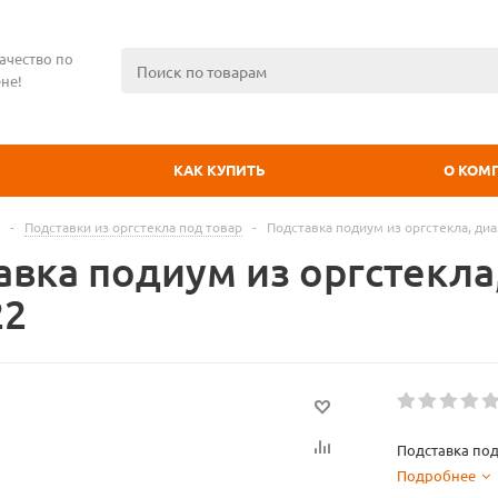
ачество по
не!
КАК КУПИТЬ
О КОМ
-
Подставки из оргстекла под товар
-
Подставка подиум из оргстекла, диа
вка подиум из оргстекла,
22
Подставка под
Подробнее